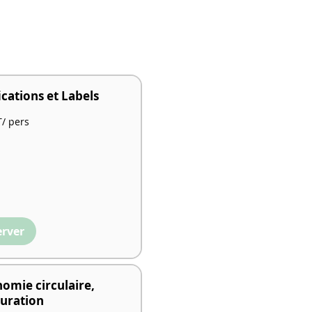
ications et Labels
/ pers
erver
omie circulaire,
turation