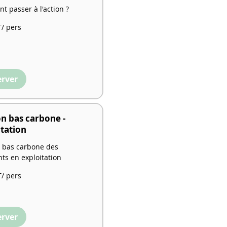
 passer à l'action ?
/ pers
erver
on bas carbone -
itation
 bas carbone des
ts en exploitation
/ pers
erver