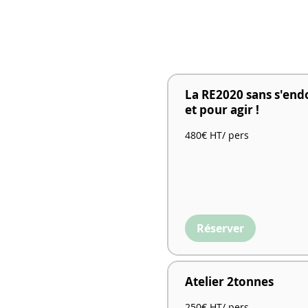
La RE2020 sans s'end
et pour agir !
480€
480€ HT/ pers
HT/
pers
Réserver
Atelier 2tonnes
250€
250€ HT/ pers