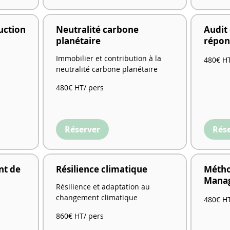
uction
Neutralité carbone
Audit
planétaire
répon
480€
Immobilier et contribution à la
480€ HT
HT/
neutralité carbone planétaire
pers
480€
480€ HT/ pers
HT/
pers
Réserver
Rés
nt de
Résilience climatique
Métho
Mana
Résilience et adaptation au
changement climatique
480€
480€ HT
HT/
pers
860€
860€ HT/ pers
HT/
pers