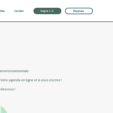
lités
Carrière
Degré 1.5
Rejeneo
n environnementale.
otre agenda en ligne et à vous inscrire !
-dessous !