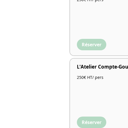
HT/
pers
Réserver
L'Atelier Compte-Gou
250€
250€ HT/ pers
HT/
pers
Réserver