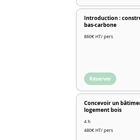
Introduction : constr
bas-carbone
860€
860€ HT/ pers
HT/
pers
Réserver
Concevoir un bâtime
logement bois
4 h
480€
480€ HT/ pers
HT/
pers