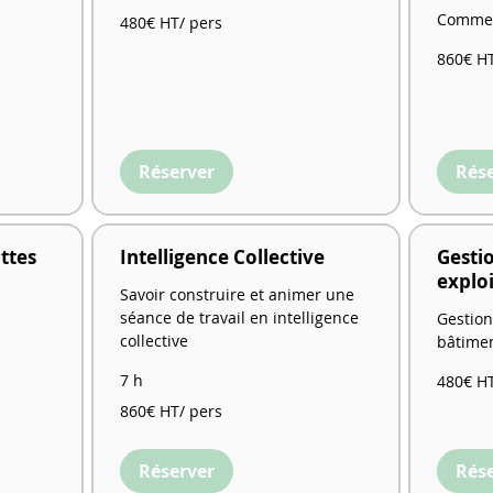
480€
Comment
480€ HT/ pers
HT/
pers
860€
860€ HT
HT/
pers
Réserver
Rés
ttes
Intelligence Collective
Gesti
explo
Savoir construire et animer une
séance de travail en intelligence
Gestion
collective
bâtimen
480€
7 h
480€ HT
HT/
pers
860€
860€ HT/ pers
HT/
pers
Réserver
Rés