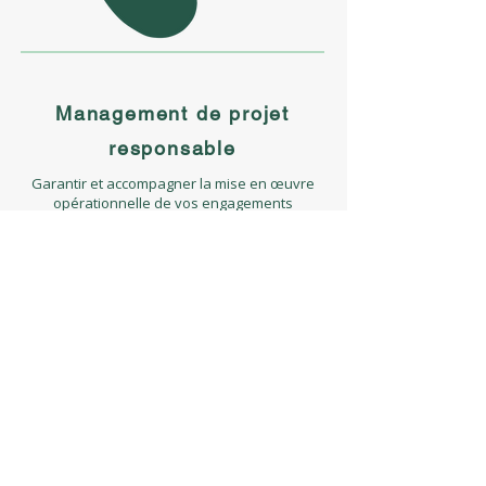
Management de projet
responsable
Garantir et accompagner la mise en œuvre
opérationnelle de vos engagements
techniques, économiques, environnementaux
et sociétaux.
Audit technique /
Due diligence
Guider vos investissements et
maximiser la performance de
vos actifs
AMO VEFA ou CPI
Due diligence technique