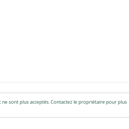
ne sont plus acceptés. Contactez le propriétaire pour plus
AMO environnement Retail
Conse
Park STEEL
envi