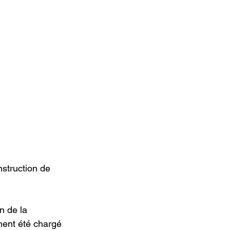
struction de 
 de la 
ment été chargé 