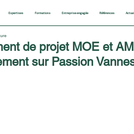
Expertises
Formations
Entreprise engagée
Références
Actua
ture
ent de projet MOE et A
ement sur Passion Vanne