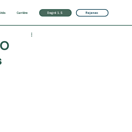
lités
Carrière
Degré 1.5
Rejeneo
MO
s