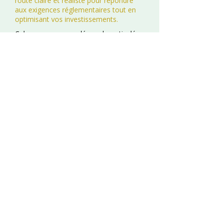
route claire et réaliste pour répondre
aux exigences réglementaires tout en
optimisant vos investissements.
Cela passe par une démarche articulée
autour des étapes suivantes :
Analyse des factures énergétiques et
définition de l'année de référence
Priorisation des investissements les
plus rentables
Élaboration de scénarios de travaux
personnalisés
Accompagnement à la Déclaration
OPERAT