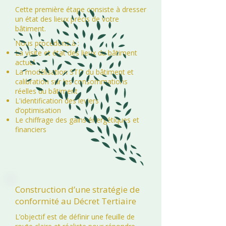
Cette première étape consiste à dresser
un état des lieux précis de votre
bâtiment.
Nous procédons à :
La visite et état des lieux du bâtiment
actuel
La modélisation STD du bâtiment et
calibration sur les consommations
réelles du bâtiment
L'identification des leviers
d’optimisation
Le chiffrage des gains énergétiques et
financiers​
Construction d’une stratégie de
conformité au Décret Tertiaire
L’objectif est de définir une feuille de