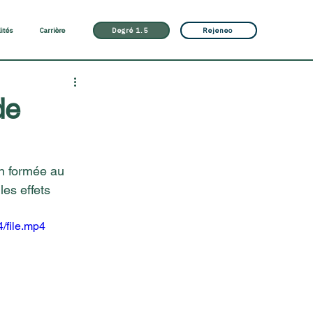
lités
Carrière
Degré 1.5
Rejeneo
de
an formée au 
es effets 
/file.mp4