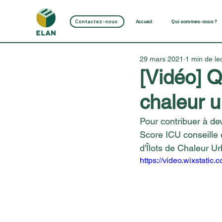
Contactez-nous
Accueil
Qui sommes-nous ?
29 mars 2021
1 min de le
[Vidéo] Qu
chaleur u
Pour contribuer à dev
Score ICU conseille e
d'Îlots de Chaleur Ur
https://video.wixstati