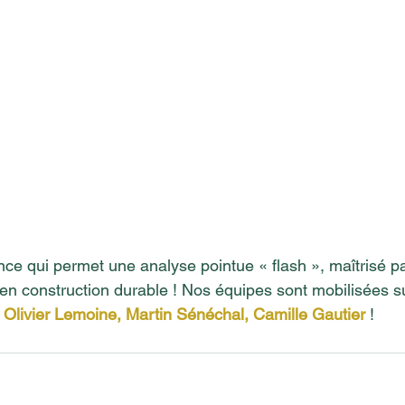
nce qui permet une analyse pointue « flash », maîtrisé pa
 en construction durable ! Nos équipes sont mobilisées s
 
Olivier
 Lemoine, 
Martin S
énéchal, 
Camille G
autier
 !