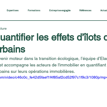
Expertises
Formations
Entreprise engagée
Références
Actua
cture
antifier les effets d'îlots 
rbains
enir moteur dans la transition écologique, l’équipe d’El
t accompagne les acteurs de l'immobilier en quantifiant l
bains sur leurs opérations immobilières.
c.com/video/c46c0c_fe42d5faef1f4f85af2cd52f97c1f9c3/1080p/mp4