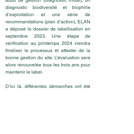
audit de gestion (diagnostic initial), un 
diagnostic biodiversité et biophilie 
d’exploitation et une série de 
recommandations (plan d’action), ELAN 
a déposé le dossier de labellisation en 
septembre 2023. Une étape de 
vérification au printemps 2024 viendra 
finaliser le processus et attester de la 
bonne gestion du site. L’évaluation sera 
alors renouvelée tous les trois ans pour 
maintenir le label.
D’ici là, différentes démarches ont été 
initiées pour compléter l’ensemble déjà 
existant et continuer le renforcement 
écologique. Un référent biodiversité, 
appuyé par son équipe, aura d’ailleurs 
la charge du suivi de ces actions.