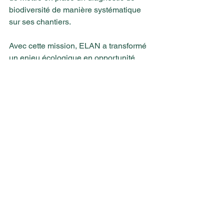
biodiversité de manière systématique 
sur ses chantiers.
Avec cette mission, ELAN a transformé 
un enjeu écologique en opportunité, 
offrant ainsi à ses clients une expertise 
précieuse pour anticiper les mesures 
de protection nécessaires et se 
démarquer dans le respect de la 
réglementation.
Faire appel à nos écologues vous 
permet de bénéficier d'une évaluation 
précise de la faune et de la flore sur 
leur site, et d'anticiper les mesures de 
protection nécessaires pour respecter 
la réglementation sur les espèces 
protégées. La préservation de la 